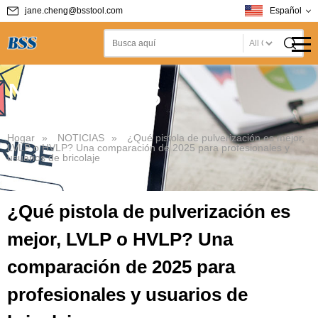
jane.cheng@bsstool.com
Español
T
NOTICIAS
Hogar
»
NOTICIAS
»
¿Qué pistola de pulverización es mejor,
LVLP o HVLP? Una comparación de 2025 para profesionales y
usuarios de bricolaje
¿Qué pistola de pulverización es
mejor, LVLP o HVLP? Una
comparación de 2025 para
profesionales y usuarios de