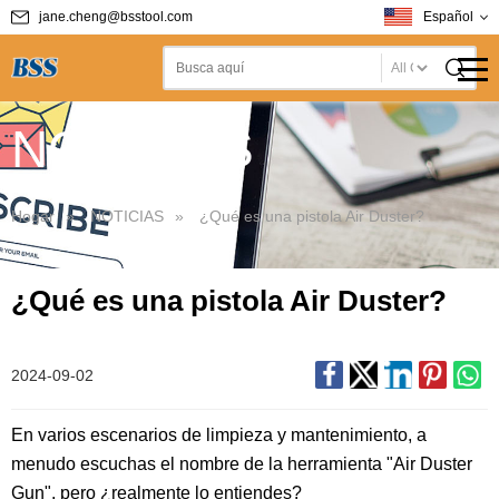
jane.cheng@bsstool.com
Español
T
NOTICIAS
Hogar
»
NOTICIAS
»
¿Qué es una pistola Air Duster?
¿Qué es una pistola Air Duster?
2024-09-02
En varios escenarios de limpieza y mantenimiento, a
menudo escuchas el nombre de la herramienta "Air Duster
Gun", pero ¿realmente lo entiendes?