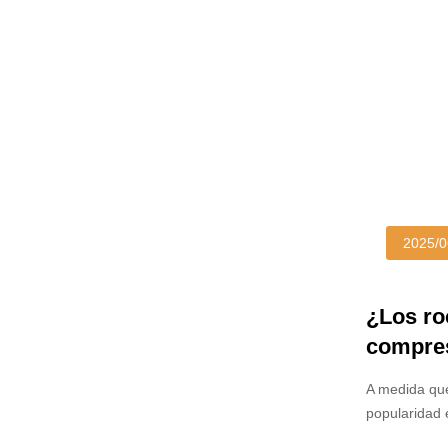
durabilidad e
2025/0
¿Los ro
compres
requisi
A medida que
popularidad 
bricolaje pr