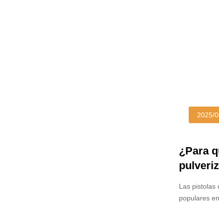
compresor de
que esté util
el equipo ad
2025/0
¿Para q
pulveri
Las pistolas
populares en 
pintura para