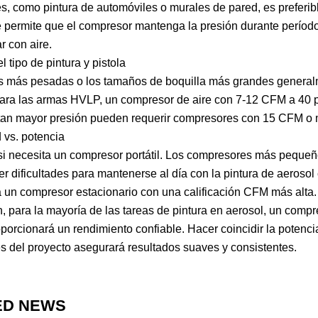
, como pintura de automóviles o murales de pared, es preferi
permite que el compresor mantenga la presión durante período
r con aire.
 tipo de pintura y pistola
as más pesadas o los tamaños de boquilla más grandes general
Para las armas HVLP, un compresor de aire con 7-12 CFM a 40 
tan mayor presión pueden requerir compresores con 15 CFM o 
d vs. potencia
i necesita un compresor portátil. Los compresores más pequeños
r dificultades para mantenerse al día con la pintura de aerosol
un compresor estacionario con una calificación CFM más alta.
 para la mayoría de las tareas de pintura en aerosol, un comp
oporcionará un rendimiento confiable. Hacer coincidir la potenc
 del proyecto asegurará resultados suaves y consistentes.
ED NEWS