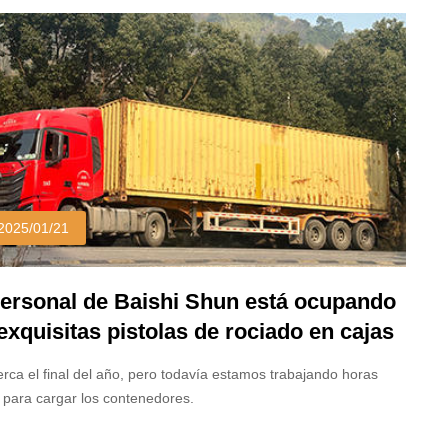
ridad en aplicaciones de pintura automotriz, muebles y
riales. Pero, ¿qué hace que estos sistemas de rociado se
quen en un mercado lleno de gente de herramientas de pintura?
emos las ventajas clave de las pistolas de rociado HVLP que
impulsando la adopción generalizada.
2025/01/21
personal de Baishi Shun está ocupando
 exquisitas pistolas de rociado en cajas
ontenedores
rca el final del año, pero todavía estamos trabajando horas
 para cargar los contenedores.