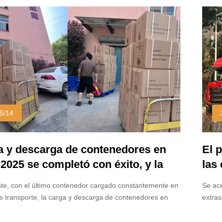
n de alta presión y alto volumen que aseguran una
popula
recisa al tiempo que minimizan la exuición. Pero, ¿qué
indust
as pistolas de rociado sean tan versátiles y por qué se
desta
mente en varios campos?
Explor
están 
5/14
a y descarga de contenedores en
El 
 2025 se completó con éxito, y la
las
ca comercial continuó siendo suave
y c
e, con el último contenedor cargado constantemente en
Se ace
de transporte, la carga y descarga de contenedores en
extras
5 se completó con éxito.