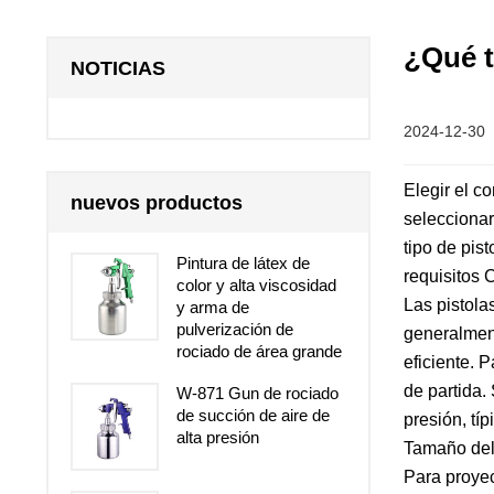
¿Qué t
NOTICIAS
2024-12-30
Elegir el c
nuevos productos
seleccionar
tipo de pis
Pintura de látex de
requisitos
color y alta viscosidad
Las pistola
y arma de
pulverización de
generalment
rociado de área grande
eficiente. 
de partida.
W-871 Gun de rociado
de succión de aire de
presión, tí
alta presión
Tamaño del
Para proyec