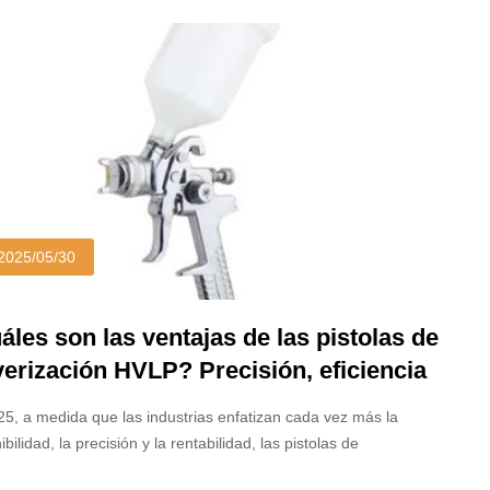
herramientas ofrecen una aplicación de pintura eficiente,
acen diferentes necesidades. Comprender sus diferencias en el
iento, la presión del aire, la transferencia de pintura y los
rios de uso es esencial para seleccionar la herramienta
ta.
2025/05/30
áles son las ventajas de las pistolas de
verización HVLP? Precisión, eficiencia
plicación ecológica en enfoque
5, a medida que las industrias enfatizan cada vez más la
ibilidad, la precisión y la rentabilidad, las pistolas de
ización HVLP (alta presión de alto volumen) continúan ganando