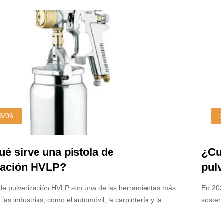
 aire? La respuesta depende del tipo de rociador HVLP
ambas 
izando, y comprender esta distinción es clave para elegir
satisf
ecuado para su proyecto.
rendim
escena
correc
6/06
ué sirve una pistola de
¿Cu
zación HVLP?
pul
y a
 de pulverización HVLP son una de las herramientas más
En 202
las industrias, como el automóvil, la carpintería y la
sosten
 el hogar. Su diseño único les permite ofrecer patrones de
pulver