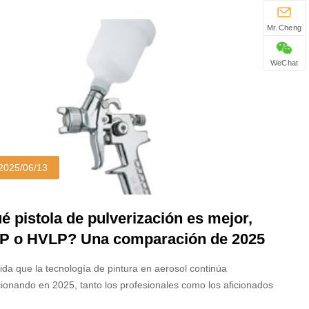
os Unidos han comenzado oficialmente las operaciones.
resas transfronterizas
Mr. Cheng
WeChat
2025/06/13
é pistola de pulverización es mejor,
P o HVLP? Una comparación de 2025
a profesionales y usuarios de bricolaje
da que la tecnología de pintura en aerosol continúa
ionando en 2025, tanto los profesionales como los aficionados
tan: ¿Qué pistola de spray es mejor, LVLP o HVLP? Si bien