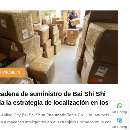
2025/06/20
cadena de suministro de Bai Shi Shi
ia la estrategia de localización en los
 UU.: Tres almacenes inteligentes +
Mr. Cheng
enling City Bai Shi Shun Pneumatic Tools Co., Ltd. anunció que
riz expresa de cadena completa para
es almacenes inteligentes en el extranjero ubicados en la costa
Mr. Cheng
litar el cumplimiento rápido de las
(California), la costa este (Nueva Jersey) y el sur (Texas) de los