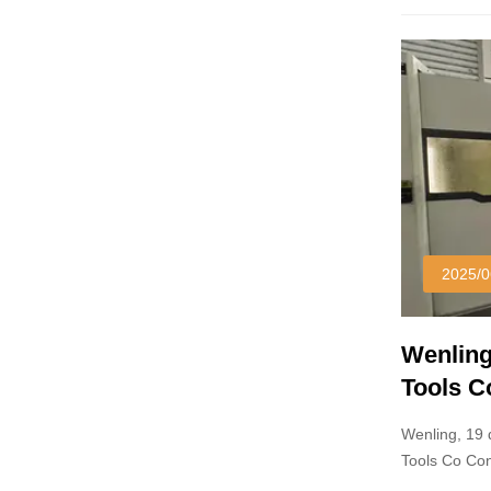
2025/0
Wenling
Tools Co
referenc
Wenling, 19 
pulveri
Tools Co Con
de grado
del mundo, h