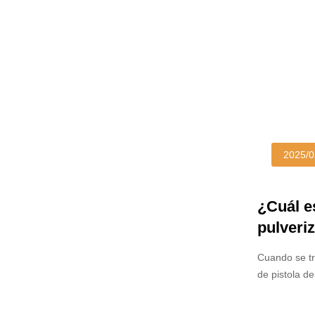
2025/0
¿Cuál es
pulveri
Cuando se tra
de pistola de
tanto en la 
pistolas de 