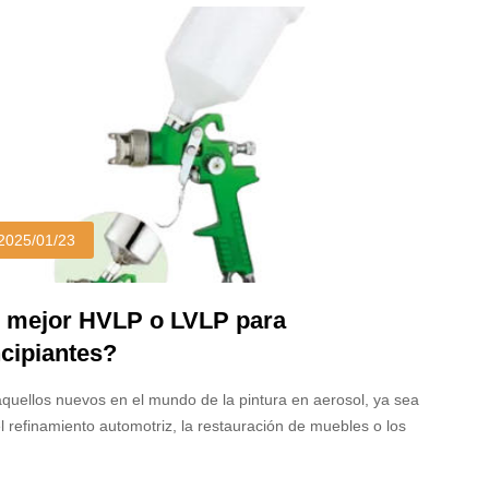
2025/01/23
 mejor HVLP o LVLP para
ncipiantes?
quellos nuevos en el mundo de la pintura en aerosol, ya sea
l refinamiento automotriz, la restauración de muebles o los
tos de mejoras para el hogar, una de las primeras preguntas
menudo enfrentan es elegir la pistola de pulverización