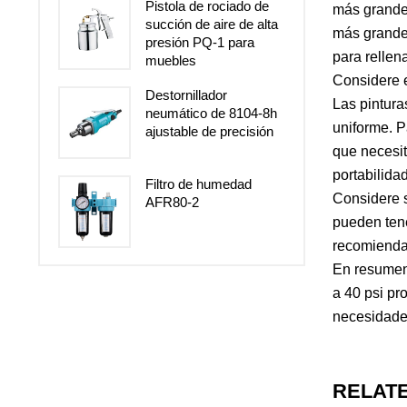
Pistola de rociado de
más grandes
succión de aire de alta
más grande 
presión PQ-1 para
para rellena
muebles
Considere el
Destornillador
Las pintur
neumático de 8104-8h
uniforme. 
ajustable de precisión
que necesi
portabilida
Filtro de humedad
Considere s
AFR80-2
pueden tene
recomienda 
En resumen,
a 40 psi pr
necesidades
RELAT