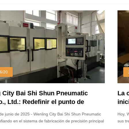
6/20
 City Bai Shi Shun Pneumatic
La 
., Ltd.: Redefinir el punto de
inic
ia del rendimiento de la
EE.
de junio de 2025 - Wenling City Bai Shi Shun Pneumatic
Hoy, W
zación con fabricación de precisión
mat
fiando en el sistema de fabricación de precisión principal
sus tr
 militar.
faci
a establecido un nuevo estándar para el rendimiento y la
oeste 