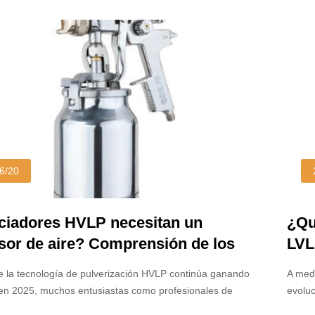
n el campo de la pulverización industrial.
Estad
emp
6/20
ciadores HVLP necesitan un
¿Qu
or de aire? Comprensión de los
LVL
tos de energía en 2025
par
 la tecnología de pulverización HVLP continúa ganando
A medi
en 2025, muchos entusiastas como profesionales de
evoluc
eguntan: ¿Los pulverizadores HVLP necesitan un
pregun