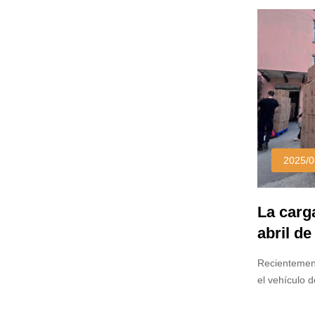
pulverizació
aplicación p
hace que est
usan amplia
2025/0
La carg
abril de
logísti
Recientement
el vehículo 
abril de 202