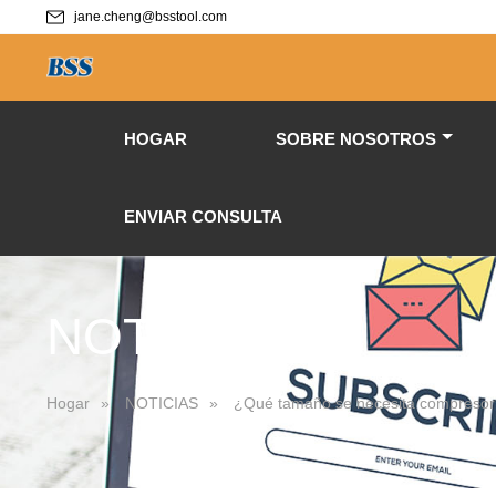
jane.cheng@bsstool.com
HOGAR
SOBRE NOSOTROS
ENVIAR CONSULTA
NOTICIAS
Hogar
»
NOTICIAS
»
¿Qué tamaño se necesita compresor d