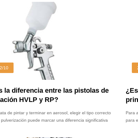
2/10
 la diferencia entre las pistolas de
¿Es
zación HVLP y RP?
pri
ta de pintar y terminar en aerosol, elegir el tipo correcto
Para a
 pulverización puede marcar una diferencia significativa
para e
calidad del acabado como en la eficiencia del proceso. Dos
proyec
pulverización comúnmente utilizadas en la industria son
que a 