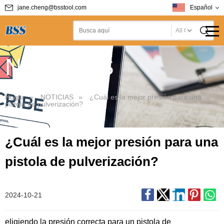
jane.cheng@bsstool.com
Español
T
NOTICIAS
Hogar
»
NOTICIAS
»
¿Cuál es la mejor presión para una
pistola de pulverización?
¿Cuál es la mejor presión para una
pistola de pulverización?
2024-10-21
eligiendo la presión correcta para un
pistola de