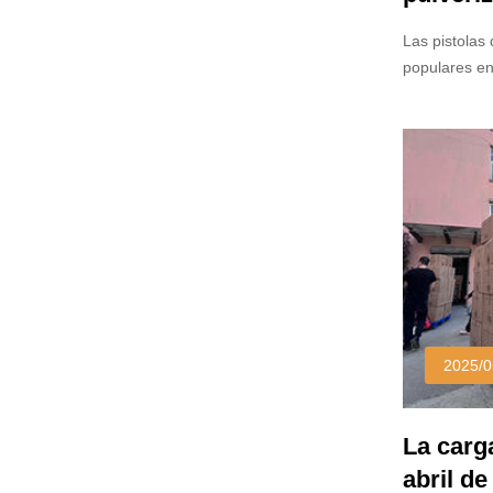
Las pistolas
populares en 
pintura para
pulverizació
aplicación p
hace que est
usan amplia
2025/0
La carg
abril de