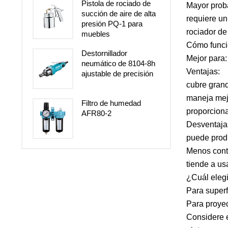
Pistola de rociado de
Mayor proba
succión de aire de alta
requiere un
presión PQ-1 para
rociador de 
muebles
Cómo funcio
Destornillador
Mejor para:
neumático de 8104-8h
Ventajas:
ajustable de precisión
cubre grand
maneja mejo
Filtro de humedad
proporciona
AFR80-2
Desventaja
puede produ
Menos contr
tiende a us
¿Cuál eleg
Para superf
Para proyec
Considere e