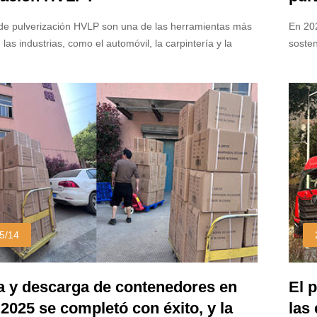
y a
 de pulverización HVLP son una de las herramientas más
En 202
las industrias, como el automóvil, la carpintería y la
sosten
 el hogar. Su diseño único les permite ofrecer patrones de
pulver
n de alta presión y alto volumen que aseguran una
popula
recisa al tiempo que minimizan la exuición. Pero, ¿qué
indust
as pistolas de rociado sean tan versátiles y por qué se
desta
mente en varios campos?
Explor
están 
5/14
a y descarga de contenedores en
El 
 2025 se completó con éxito, y la
las