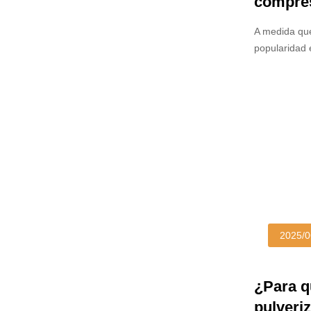
compres
requisi
A medida que
popularidad 
bricolaje pr
compresor de
que esté util
el equipo ad
2025/0
¿Para q
pulveri