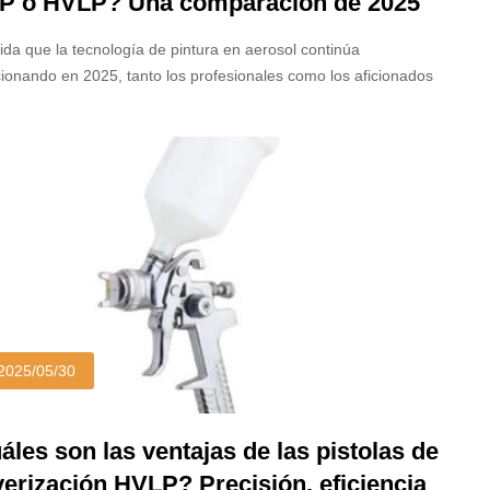
P o HVLP? Una comparación de 2025
a profesionales y usuarios de bricolaje
da que la tecnología de pintura en aerosol continúa
ionando en 2025, tanto los profesionales como los aficionados
tan: ¿Qué pistola de spray es mejor, LVLP o HVLP? Si bien
herramientas ofrecen una aplicación de pintura eficiente,
acen diferentes necesidades. Comprender sus diferencias en el
iento, la presión del aire, la transferencia de pintura y los
rios de uso es esencial para seleccionar la herramienta
ta.
2025/05/30
áles son las ventajas de las pistolas de
verización HVLP? Precisión, eficiencia