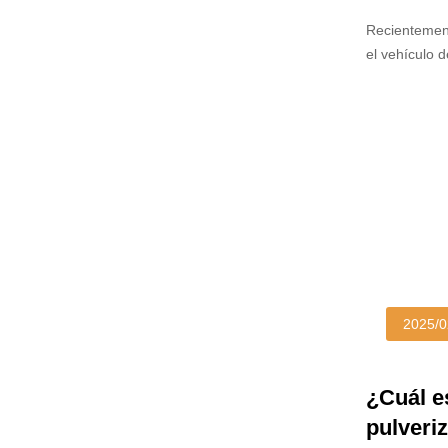
logísti
Recientement
el vehículo 
abril de 202
2025/0
¿Cuál es
pulveri