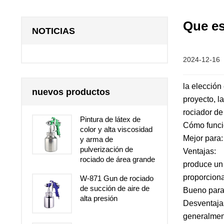
Que es
NOTICIAS
2024-12-16
la elección
nuevos productos
proyecto, l
rociador de
Pintura de látex de
Cómo funcio
color y alta viscosidad
Mejor para
y arma de
pulverización de
Ventajas:
rociado de área grande
produce un 
proporciona
W-871 Gun de rociado
de succión de aire de
Bueno para
alta presión
Desventaja
generalment