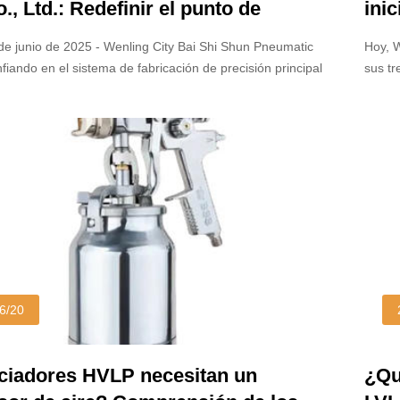
., Ltd.: Redefinir el punto de
inic
ia del rendimiento de la
EE.
de junio de 2025 - Wenling City Bai Shi Shun Pneumatic
Hoy, W
zación con fabricación de precisión
mat
fiando en el sistema de fabricación de precisión principal
sus tr
 militar.
faci
a establecido un nuevo estándar para el rendimiento y la
oeste 
n el campo de la pulverización industrial.
Estad
emp
6/20
ciadores HVLP necesitan un
¿Qu