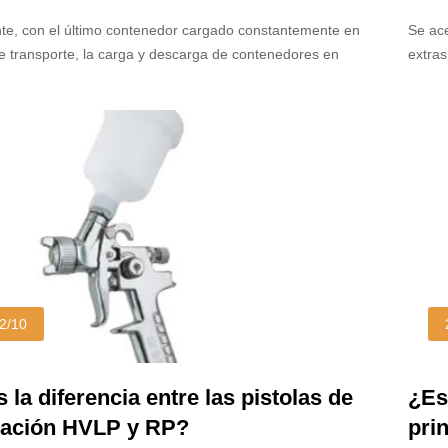
ca comercial continuó siendo suave
y c
e, con el último contenedor cargado constantemente en
Se ace
de transporte, la carga y descarga de contenedores en
extras
5 se completó con éxito.
2/10
 la diferencia entre las pistolas de
¿Es
zación HVLP y RP?
pri