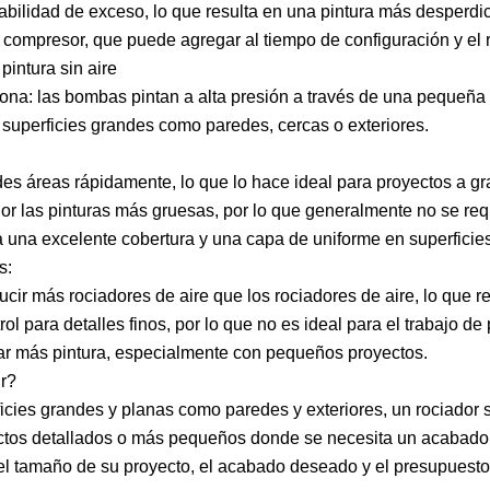
bilidad de exceso, lo que resulta en una pintura más desperdi
 compresor, que puede agregar al tiempo de configuración y el 
pintura sin aire
na: las bombas pintan a alta presión a través de una pequeña p
 superficies grandes como paredes, cercas o exteriores.
es áreas rápidamente, lo que lo hace ideal para proyectos a gr
r las pinturas más gruesas, por lo que generalmente no se re
 una excelente cobertura y una capa de uniforme en superficie
s:
cir más rociadores de aire que los rociadores de aire, lo que 
ol para detalles finos, por lo que no es ideal para el trabajo de 
ar más pintura, especialmente con pequeños proyectos.
ir?
icies grandes y planas como paredes y exteriores, un rociador si
tos detallados o más pequeños donde se necesita un acabado su
l tamaño de su proyecto, el acabado deseado y el presupuesto a