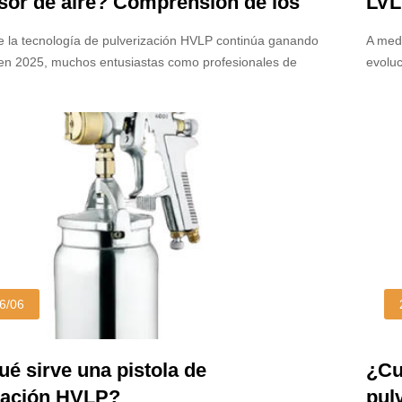
or de aire? Comprensión de los
LVL
tos de energía en 2025
par
 la tecnología de pulverización HVLP continúa ganando
A medi
en 2025, muchos entusiastas como profesionales de
evoluc
eguntan: ¿Los pulverizadores HVLP necesitan un
pregun
 aire? La respuesta depende del tipo de rociador HVLP
ambas 
izando, y comprender esta distinción es clave para elegir
satisf
ecuado para su proyecto.
rendim
escena
correc
6/06
ué sirve una pistola de
¿Cu
zación HVLP?
pul