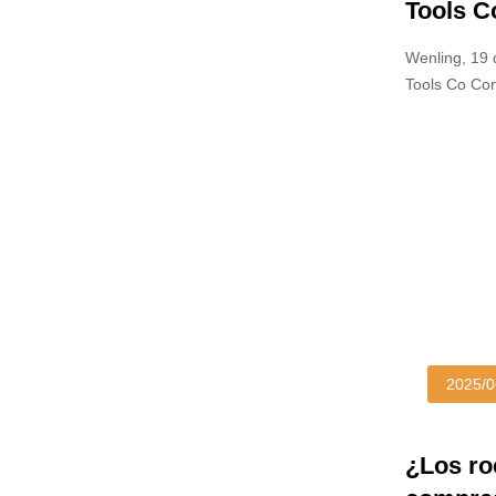
Tools Co
referenc
Wenling, 19 
pulveri
Tools Co Con
de grado
del mundo, h
durabilidad e
2025/0
¿Los ro