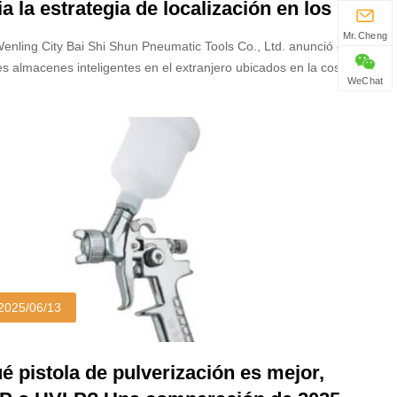
ia la estrategia de localización en los
 UU.: Tres almacenes inteligentes +
Mr. Cheng
enling City Bai Shi Shun Pneumatic Tools Co., Ltd. anunció que
riz expresa de cadena completa para
es almacenes inteligentes en el extranjero ubicados en la costa
WeChat
litar el cumplimiento rápido de las
(California), la costa este (Nueva Jersey) y el sur (Texas) de los
os Unidos han comenzado oficialmente las operaciones.
resas transfronterizas
2025/06/13
é pistola de pulverización es mejor,