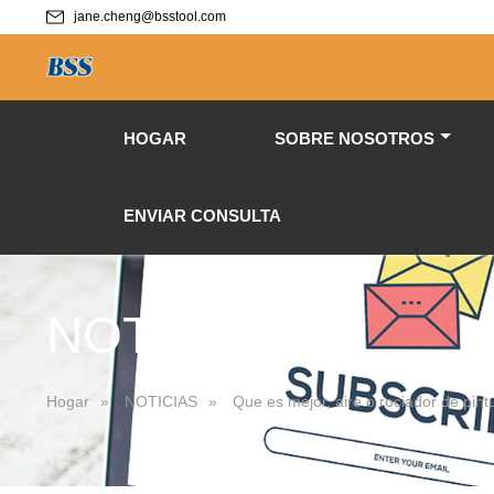
jane.cheng@bsstool.com
HOGAR
SOBRE NOSOTROS
ENVIAR CONSULTA
NOTICIAS
Hogar
»
NOTICIAS
»
Que es mejor, aire o rociador de pintu