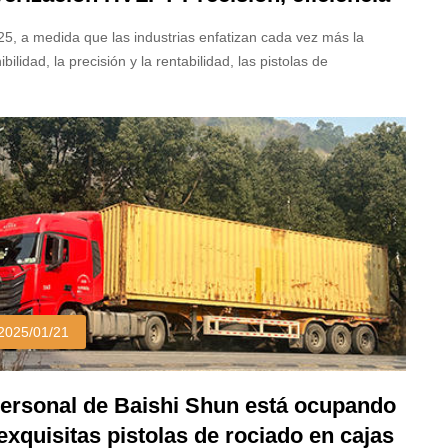
plicación ecológica en enfoque
5, a medida que las industrias enfatizan cada vez más la
ibilidad, la precisión y la rentabilidad, las pistolas de
ización HVLP (alta presión de alto volumen) continúan ganando
ridad en aplicaciones de pintura automotriz, muebles y
riales. Pero, ¿qué hace que estos sistemas de rociado se
quen en un mercado lleno de gente de herramientas de pintura?
emos las ventajas clave de las pistolas de rociado HVLP que
impulsando la adopción generalizada.
2025/01/21
personal de Baishi Shun está ocupando
 exquisitas pistolas de rociado en cajas